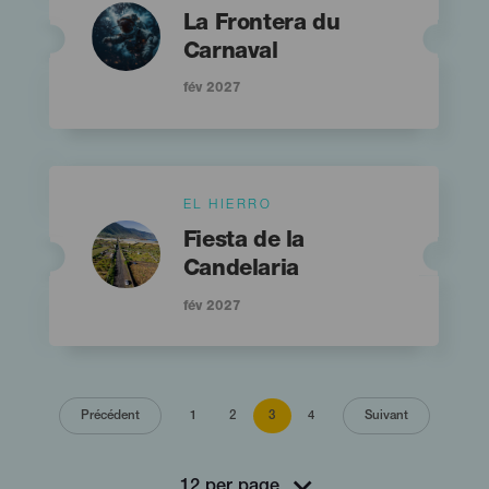
Imagen
Imagen
Titular
Listado
La Frontera du
Carnaval
fév 2027
Islas
EL HIERRO
Imagen
Imagen
Titular
Listado
Fiesta de la
Candelaria
fév 2027
Pagination
Page
Page
Page
Page
Précédent
1
2
3
4
Suivant
courante
Page précédente
Page suivante