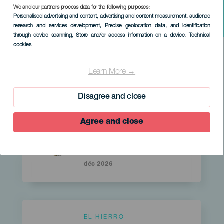
We and our partners process data for the following purposes:
Personalised advertising and content, advertising and content measurement, audience
research and services development
, Precise geolocation data, and identification
through device scanning
, Store and/or access information on a device
, Technical
cookies
HIC EVENTS SEARCH FORM
Learn More →
Recherche avancée
Disagree and close
Islas
EL HIERRO
Agree and close
Imagen
Imagen
Titular
Listado
Les festivités de la
Conception
déc 2026
Islas
EL HIERRO