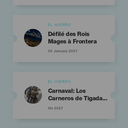
Islas
EL HIERRO
Imagen
Imagen
Titular
Listado
Défilé des Rois
Mages à Frontera
05 January 2027
Islas
EL HIERRO
Imagen
Imagen
Titular
Listado
Carnaval: Los
Carneros de Tigada...
fév 2027