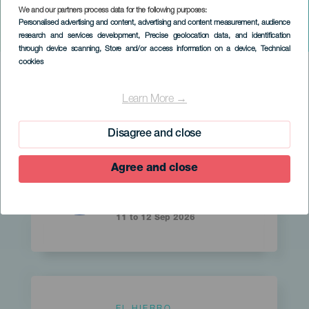
We and our partners process data for the following purposes:
Personalised advertising and content, advertising and content measurement, audience
research and services development
, Precise geolocation data, and identification
through device scanning
, Store and/or access information on a device
, Technical
cookies
HIC EVENTS SEARCH FORM
Learn More →
Recherche avancée
Disagree and close
Agree and close
Islas
EL HIERRO
Imagen
Imagen
Listado
Titular
HeroFest
11 to 12 Sep 2026
Islas