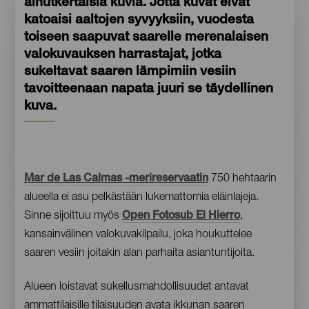
ainutkertaisia kuvia. Jotta kuvat eivät
katoaisi aaltojen syvyyksiin, vuodesta
toiseen saapuvat saarelle merenalaisen
valokuvauksen harrastajat, jotka
sukeltavat saaren lämpimiin vesiin
tavoitteenaan napata juuri se täydellinen
kuva.
Contenido
Mar de Las Calmas -merireservaatin
750 hehtaarin
alueella ei asu pelkästään lukemattomia eläinlajeja.
Sinne sijoittuu myös
Open Fotosub El Hierro
,
kansainvälinen valokuvakilpailu, joka houkuttelee
saaren vesiin joitakin alan parhaita asiantuntijoita.
Alueen loistavat sukellusmahdollisuudet antavat
ammattilaisille tilaisuuden avata ikkunan saaren