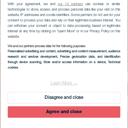
With your agreement, we and
our 14 partners
use cookies or similar
technologies to store, access, and process personal data like your visit on this
website, IP addresses and cookie identifiers. Some partners do not ask for your
consent to process your data and rely on their legitimate business interest. You
can withdraw your consent or object to data processing based on legitimate
interest at any time by clicking on “Learn More” or in our Privacy Policy on this
website.
We and our partners process data for the following purposes:
Personalised advertising and content, advertising and content measurement, audience
research and services development
, Precise geolocation data, and identification
through device scanning
, Store and/or access information on a device
, Technical
cookies
Learn More →
Disagree and close
Agree and close