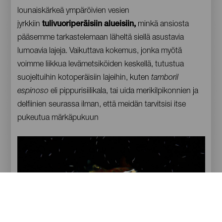
lounaiskärkeä ympäröivien vesien
jyrkkiin
tulivuoriperäisiin alueisiin,
minkä ansiosta
pääsemme tarkastelemaan läheltä siellä asustavia
lumoavia lajeja. Vaikuttava kokemus, jonka myötä
voimme liikkua levämetsiköiden keskellä, tutustua
suojeltuihin kotoperäisiin lajeihin, kuten
tamboril
espinoso
eli pippurisiilikala, tai uida merikilpikonnien ja
delfiinien seurassa ilman, että meidän tarvitsisi itse
pukeutua märkäpukuun
Imagen
Imagen
Escritorio
16:9