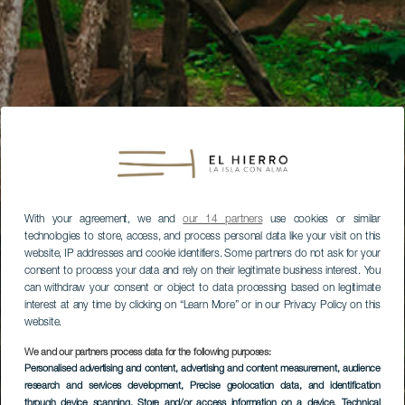
With your agreement, we and
our 14 partners
use cookies or similar
technologies to store, access, and process personal data like your visit on this
website, IP addresses and cookie identifiers. Some partners do not ask for your
consent to process your data and rely on their legitimate business interest. You
can withdraw your consent or object to data processing based on legitimate
interest at any time by clicking on “Learn More” or in our Privacy Policy on this
website.
We and our partners process data for the following purposes:
Personalised advertising and content, advertising and content measurement, audience
research and services development
, Precise geolocation data, and identification
through device scanning
, Store and/or access information on a device
, Technical