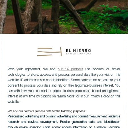
With your agreement, we and
our 14 partners
use cookies or similar
technologies to store, access, and process personal data like your visit on this
website, IP addresses and cookie identifiers. Some partners do not ask for your
consent to process your data and rely on their legitimate business interest. You
can withdraw your consent or object to data processing based on legitimate
interest at any time by clicking on “Learn More” or in our Privacy Policy on this
website.
We and our partners process data for the following purposes:
Personalised advertising and content, advertising and content measurement, audience
research and services development
, Precise geolocation data, and identification
through device scanning
, Store and/or access information on a device
, Technical