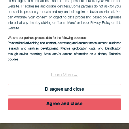
technologies to store, access, and process personal data like your visit on this
website, IP addresses and cookie identifiers. Some partners do not ask for your
consent to process your data and rely on their legitimate business interest. You
can withdraw your consent or object to data processing based on legitimate
interest at any time by clicking on “Learn More” or in our Privacy Policy on this
website.
We and our partners process data for the following purposes:
Personalised advertising and content, advertising and content measurement, audience
research and services development
, Precise geolocation data, and identification
through device scanning
, Store and/or access information on a device
, Technical
cookies
Learn More →
Disagree and close
Agree and close