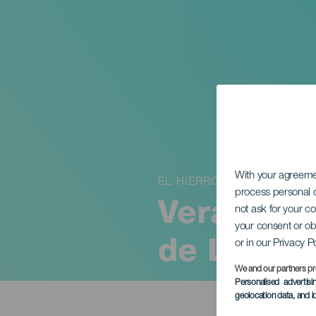
With your agreem
EL HIERRO
process personal d
Veranstal
not ask for your c
your consent or ob
or in our Privacy P
de Los R
We and our partners pr
Personalised advertis
geolocation data, and i