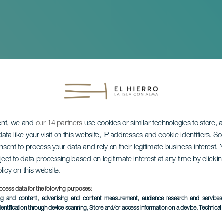
ent, we and
our 14 partners
use cookies or similar technologies to store,
ata like your visit on this website, IP addresses and cookie identifiers. 
tungen zu Ehren der
onsent to process your data and rely on their legitimate business interest
ject to data processing based on legitimate interest at any time by click
olicy on this website.
eyes
ocess data for the following purposes:
ing and content, advertising and content measurement, audience research and service
dentification through device scanning
, Store and/or access information on a device
, Technica