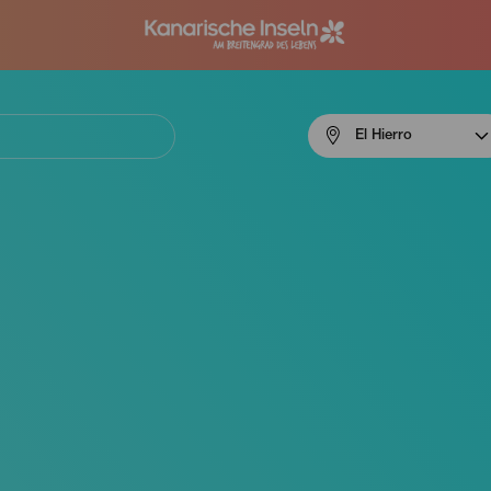
Menú
El Hierro
navigation
El
Hierro