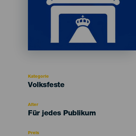
Kategorie
Categoría
Volksfeste
del
evento
Alter
Edad
Für jedes Publikum
Recomendada
Preis