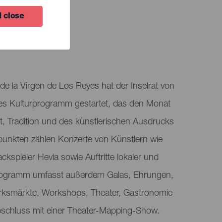
 close
TUNG
 de la Virgen de Los Reyes hat der Inselrat von
hes Kulturprogramm gestartet, das den Monat
ität, Tradition und des künstlerischen Ausdrucks
unkten zählen Konzerte von Künstlern wie
spieler Hevia sowie Auftritte lokaler und
 Programm umfasst außerdem Galas, Ehrungen,
rksmärkte, Workshops, Theater, Gastronomie
bschluss mit einer Theater-Mapping-Show.