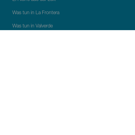
Was tun in La Frontera
Was tun in Valverde
Was tun in El Pinar
SEHEN UND ERLEBEN
Naturräume auf El Hierro
Malerische Orte auf El Hierro
Aussichtspunkte auf El Hierro
Startplätze für Gleitschirmflieger auf El Hierro