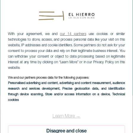
With your agreement, we and
our 14 partners
use cookies or similar
technologies to store, access, and process personal data like your visit on this
website, IP addresses and cookie identifiers. Some partners do not ask for your
consent to process your data and rely on their legitimate business interest. You
can withdraw your consent or object to data processing based on legitimate
interest at any time by clicking on “Learn More” or in our Privacy Policy on this
website.
EL HIERRO
We and our partners process data for the following purposes:
Atlantisches Labor für
Personalised advertising and content, advertising and content measurement, audience
research and services development
, Precise geolocation data, and identification
Jazz und Neue Musik
through device scanning
, Store and/or access information on a device
, Technical
cookies
Imagen
Listado
Learn More →
Disagree and close