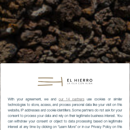
With your agreement, we and
our 14 partners
use cookies or similar
technologies to store, access, and process personal data like your visit on this
website, IP addresses and cookie identifiers. Some partners do not ask for your
consent to process your data and rely on their legitimate business interest. You
can withdraw your consent or object to data processing based on legitimate
interest at any time by clicking on “Learn More” or in our Privacy Policy on this