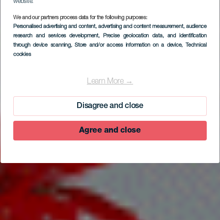
website.
We and our partners process data for the following purposes:
Personalised advertising and content, advertising and content measurement, audience
research and services development
, Precise geolocation data, and identification
through device scanning
, Store and/or access information on a device
, Technical
cookies
EL HIERRO
Casa Rural Tío Pedro
Learn More →
Martín
Disagree and close
Agree and close