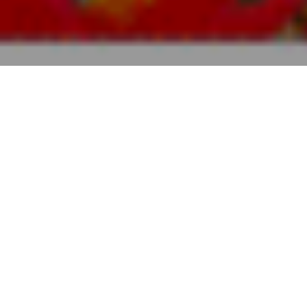
Unterkünfte
>
El Hierro
>
Casa Rural
Ein ländliches Haus, das Mitte des vergangenen
Jahrhunderts von unserem Großvater Pedro erbaut wurde
und noch heute den ehemaligen Stall sowie die
Gemüsegärten bewahrt, in denen früher Kartoffeln und
Gemüse angebaut wurden. Das Haus wurde kürzlich von
unseren Eltern renoviert, wobei die ursprünglichen
Deckenbalken aus kanarischem Wacholderholz erhalten
blieben. Im Norden der Insel, im Weiler Erese gelegen,