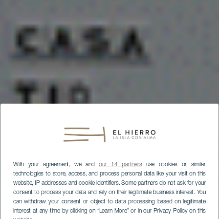
With your agreement, we and
our 14 partners
use cookies or similar
technologies to store, access, and process personal data like your visit on this
website, IP addresses and cookie identifiers. Some partners do not ask for your
consent to process your data and rely on their legitimate business interest. You
can withdraw your consent or object to data processing based on legitimate
interest at any time by clicking on “Learn More” or in our Privacy Policy on this