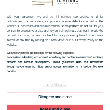
With your agreement, we and
our 14 partners
use cookies or similar
technologies to store, access, and process personal data like your visit on this
website, IP addresses and cookie identifiers. Some partners do not ask for your
consent to process your data and rely on their legitimate business interest. You
can withdraw your consent or object to data processing based on legitimate
interest at any time by clicking on “Learn More” or in our Privacy Policy on this
website.
We and our partners process data for the following purposes:
Personalised advertising and content, advertising and content measurement, audience
research and services development
, Precise geolocation data, and identification
through device scanning
, Store and/or access information on a device
, Technical
cookies
Learn More →
Disagree and close
Agree and close