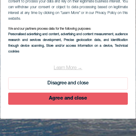
consent to process your data and rely on their legitimate business interest. You
can withdraw your consent or object to data processing based on legitimate
interest at any time by clicking on “Learn More” or in our Privacy Policy on this
website.
We and our partners process data for the following purposes:
Personalised advertising and content, advertising and content measurement, audience
research and services development
, Precise geolocation data, and identification
through device scanning
, Store and/or access information on a device
, Technical
cookies
Learn More →
Disagree and close
Agree and close