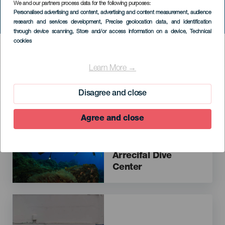
We and our partners process data for the following purposes:
Personalised advertising and content, advertising and content measurement, audience
research and services development
, Precise geolocation data, and identification
through device scanning
, Store and/or access information on a device
, Technical
cookies
HIC SERVICES DIRECTORY FORM
Learn More →
Disagree and close
Imagen
Agree and close
El Hierro
Arrecifal Dive
Center
Imagen