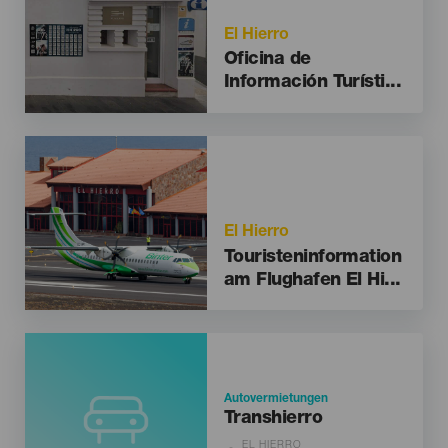
El Hierro
Oficina de
Información Turísti...
Imagen
El Hierro
Touristeninformation
am Flughafen El Hi...
Autovermietungen
Transhierro
EL HIERRO