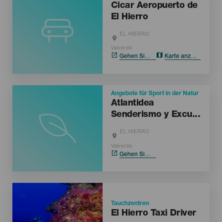
Cicar Aeropuerto de
El Hierro
EL HIERRO
Localidad
Valverde
Gehen Sie ins Web
Karte anzeigen
Angebote für Sport in der Natur
Atlantidea
Senderismo y Excu...
EL HIERRO
Localidad
Valverde
Gehen Sie ins Web
Imagen
Tauchzentren
El Hierro Taxi Driver