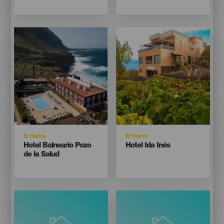
Imagen
Imagen
Imagen
Imagen
Listado
Listado
Isla
Isla
El Hierro
El Hierro
Titular
Titular
Hotel Balneario Pozo
Hotel Ida Inés
de la Salud