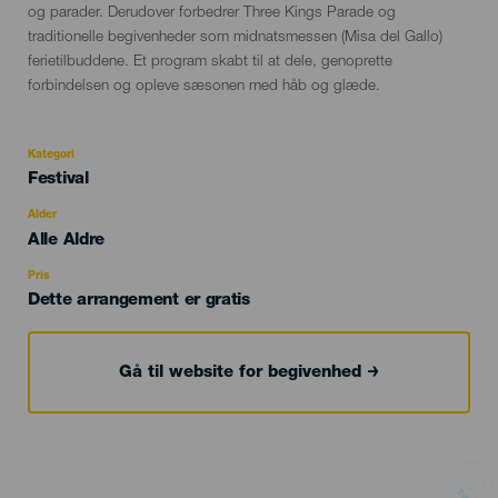
og parader. Derudover forbedrer Three Kings Parade og
traditionelle begivenheder som midnatsmessen (Misa del Gallo)
ferietilbuddene. Et program skabt til at dele, genoprette
forbindelsen og opleve sæsonen med håb og glæde.
Kategori
Categoría
Festival
del
evento
Alder
Edad
Alle Aldre
Recomendada
Pris
Dette arrangement er gratis
Gå til website for begivenhed