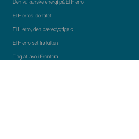
Den vulkanske energi på El Hierro
El Hierros identitet
El Hierro, den bæredygtige ø
El Hierro set fra luften
Ting at lave i Frontera
Ting at lave i Valverde
Ting at lave i El Pinar
HVAD SKAL MAN SE OG GØRE
Naturlige områder på El Hierro