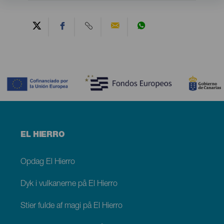
Contenido
Menú
EL HIERRO
footer
El
Hierro
Opdag El Hierro
Dyk i vulkanerne på El Hierro
Stier fulde af magi på El Hierro