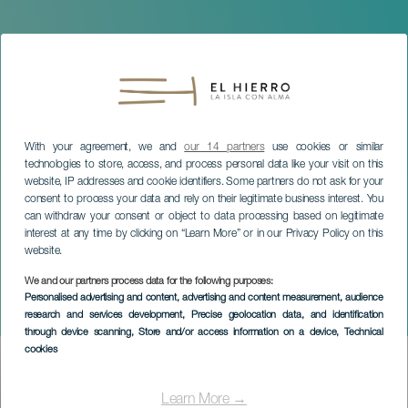
With your agreement, we and
our 14 partners
use cookies or similar
technologies to store, access, and process personal data like your visit on this
website, IP addresses and cookie identifiers. Some partners do not ask for your
consent to process your data and rely on their legitimate business interest. You
can withdraw your consent or object to data processing based on legitimate
interest at any time by clicking on “Learn More” or in our Privacy Policy on this
website.
We and our partners process data for the following purposes:
EL HIERRO
Personalised advertising and content, advertising and content measurement, audience
research and services development
, Precise geolocation data, and identification
Jul i La Frontera
through device scanning
, Store and/or access information on a device
, Technical
cookies
Imagen
Listado
Learn More →