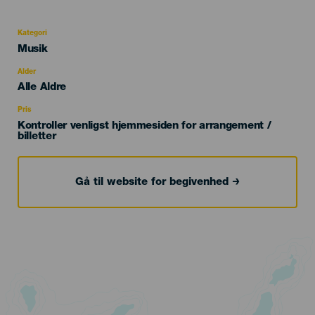
Kategori
Categoría
Musik
del
evento
Alder
Edad
Alle Aldre
Recomendada
Pris
Kontroller venligst hjemmesiden for arrangement /
billetter
Gå til website for begivenhed