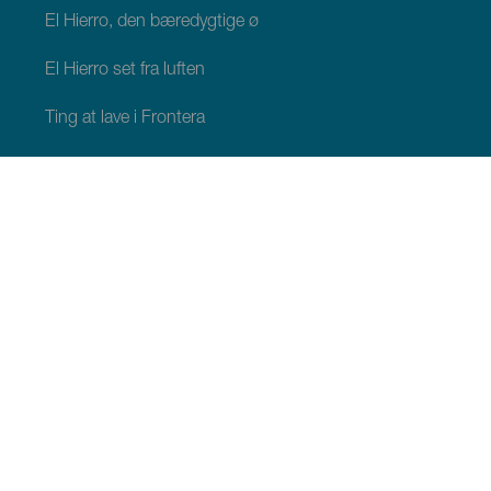
El Hierro, den bæredygtige ø
El Hierro set fra luften
Ting at lave i Frontera
Ting at lave i Valverde
Ting at lave i El Pinar
HVAD SKAL MAN SE OG GØRE
Naturlige områder på El Hierro
Charmerende steder på El Hierro