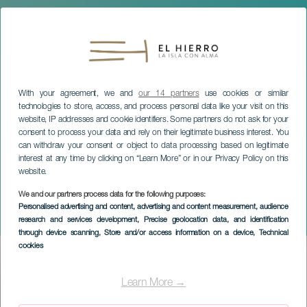
With your agreement, we and
our 14 partners
use cookies or similar
technologies to store, access, and process personal data like your visit on this
website, IP addresses and cookie identifiers. Some partners do not ask for your
consent to process your data and rely on their legitimate business interest. You
can withdraw your consent or object to data processing based on legitimate
interest at any time by clicking on “Learn More” or in our Privacy Policy on this
website.
We and our partners process data for the following purposes:
EL HIERRO
Personalised advertising and content, advertising and content measurement, audience
research and services development
, Precise geolocation data, and identification
Javier Infante i koncert
through device scanning
, Store and/or access information on a device
, Technical
cookies
Imagen
Listado
Learn More →