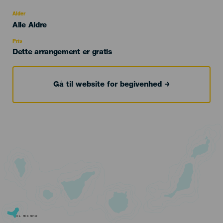
del
evento
Alder
Edad
Alle Aldre
Recomendada
Pris
Dette arrangement er gratis
Gå til website for begivenhed
EL HIERRO