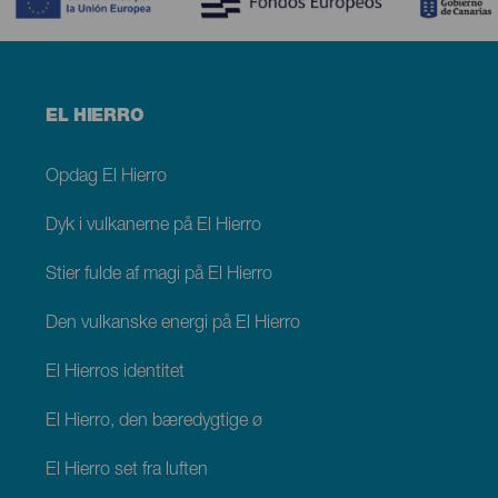
Menú
EL HIERRO
footer
El
Hierro
Opdag El Hierro
Dyk i vulkanerne på El Hierro
Stier fulde af magi på El Hierro
Den vulkanske energi på El Hierro
El Hierros identitet
El Hierro, den bæredygtige ø
El Hierro set fra luften