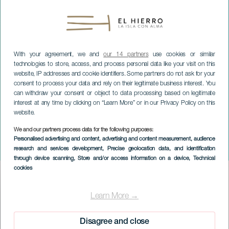
With your agreement, we and
our 14 partners
use cookies or similar
technologies to store, access, and process personal data like your visit on this
website, IP addresses and cookie identifiers. Some partners do not ask for your
consent to process your data and rely on their legitimate business interest. You
can withdraw your consent or object to data processing based on legitimate
interest at any time by clicking on “Learn More” or in our Privacy Policy on this
website.
We and our partners process data for the following purposes:
EL HIERRO
Personalised advertising and content, advertising and content measurement, audience
research and services development
, Precise geolocation data, and identification
Insular Artisan Fair
through device scanning
, Store and/or access information on a device
, Technical
cookies
Imagen
Listado
Learn More →
Disagree and close